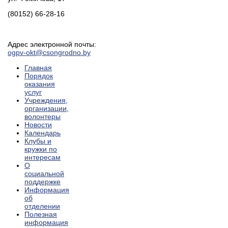
(80152) 66-28-16
Адрес электронной почты:
ogpv-okt@csongrodno.by
Главная
Порядок
оказания
услуг
Учреждения,
организации,
волонтеры
Новости
Календарь
Клубы и
кружки по
интересам
О
социальной
поддержке
Информация
об
отделении
Полезная
информация