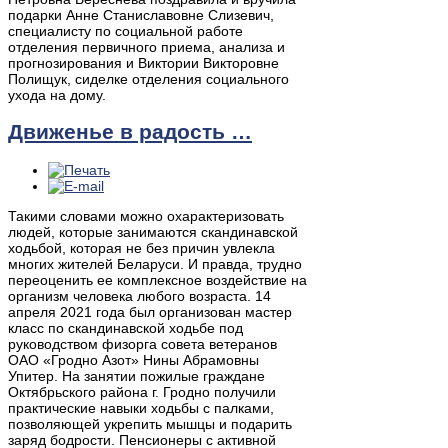
подарки Анне Станиславовне Слизевич,
специалисту по социальной работе
отделения первичного приема, анализа и
прогнозирования и Виктории Викторовне
Полищук, сиделке отделения социального
ухода на дому.
Движенье в радость …
Такими словами можно охарактеризовать
людей, которые занимаются скандинавской
ходьбой, которая не без причин увлекла
многих жителей Беларуси. И правда, трудно
переоценить ее комплексное воздействие на
организм человека любого возраста. 14
апреля 2021 года был организован мастер
класс по скандинавской ходьбе под
руководством физорга совета ветеранов
ОАО «Гродно Азот» Нины Абрамовны
Упитер. На занятии пожилые граждане
Октябрьского района г. Гродно получили
практические навыки ходьбы с палками,
позволяющей укрепить мышцы и подарить
заряд бодрости. Пенсионеры с активной