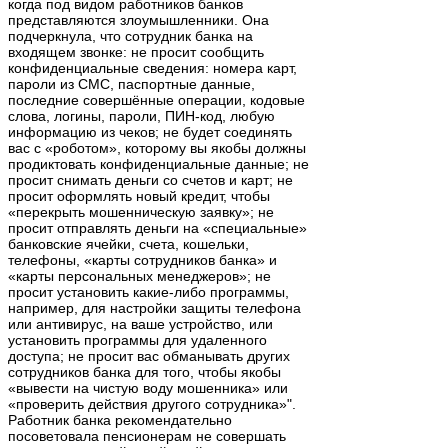
когда под видом работников банков
представляются злоумышленники. Она
подчеркнула, что сотрудник банка на
входящем звонке: не просит сообщить
конфиденциальные сведения: номера карт,
пароли из СМС, паспортные данные,
последние совершённые операции, кодовые
слова, логины, пароли, ПИН-код, любую
информацию из чеков; не будет соединять
вас с «роботом», которому вы якобы должны
продиктовать конфиденциальные данные; не
просит снимать деньги со счетов и карт; не
просит оформлять новый кредит, чтобы
«перекрыть мошенническую заявку»; не
просит отправлять деньги на «специальные»
банковские ячейки, счета, кошельки,
телефоны, «карты сотрудников банка» и
«карты персональных менеджеров»; не
просит установить какие-либо программы,
например, для настройки защиты телефона
или антивирус, на ваше устройство, или
установить программы для удаленного
доступа; не просит вас обманывать других
сотрудников банка для того, чтобы якобы
«вывести на чистую воду мошенника» или
«проверить действия другого сотрудника»".
Работник банка рекомендательно
посоветовала пенсионерам не совершать