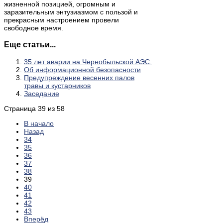
жизненной позицией, огромным и
заразительным энтузиазмом с пользой и
прекрасным настроением провели
свободное время.
Еще статьи...
35 лет аварии на Чернобыльской АЭС.
Об информационной безопасности
Предупреждение весенних палов
травы и кустарников
Заседание
Страница 39 из 58
В начало
Назад
34
35
36
37
38
39
40
41
42
43
Вперёд