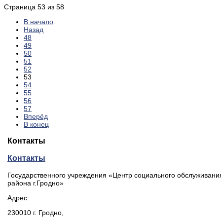
Страница 53 из 58
В начало
Назад
48
49
50
51
52
53
54
55
56
57
Вперёд
В конец
Контакты
Контакты
Государственного учреждения «Центр социального обслуживани
района г.Гродно»
Адрес:
230010 г. Гродно,