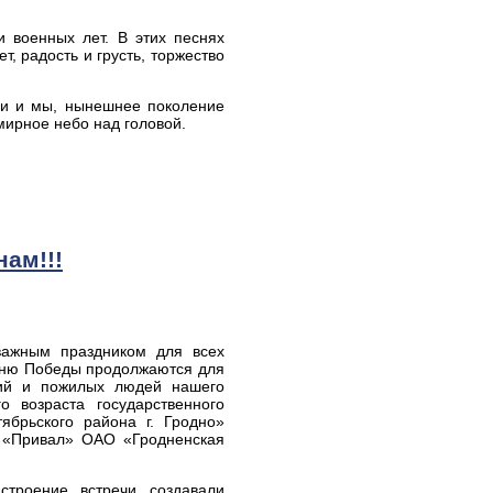
 военных лет. В этих песнях
т, радость и грусть, торжество
ьи и мы, нынешнее поколение
мирное небо над головой.
ам!!!
важным праздником для всех
Дню Победы продолжаются для
ций и пожилых людей нашего
о возраста государственного
ябрьского района г. Гродно»
а «Привал» ОАО «Гродненская
строение встречи создавали