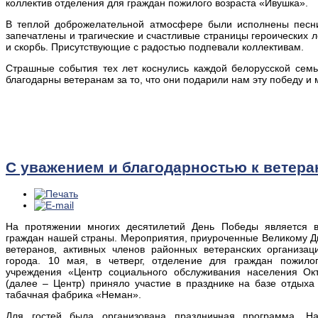
коллектив отделения для граждан пожилого возраста «Ивушка».
В теплой доброжелательной атмосфере были исполнены песни
запечатлены и трагические и счастливые страницы героических ле
и скорбь. Присутствующие с радостью подпевали коллективам.
Страшные события тех лет коснулись каждой белорусской сем
благодарны ветеранам за то, что они подарили нам эту победу и 
С уважением и благодарностью к ветеран
На протяжении многих десятилетий День Победы является 
граждан нашей страны. Мероприятия, приуроченные Великому 
ветеранов, активных членов районных ветеранских организа
города. 10 мая, в четверг, отделение для граждан пожилог
учреждения «Центр социального обслуживания населения Окт
(далее – Центр) приняло участие в празднике на базе отдых
табачная фабрика «Неман».
Для гостей была организована праздничная программа. На