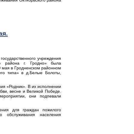
уживания Октябрьского района
ая.
 государственного учреждения
го района г. Гродно» была
9 мая в Гродненском районном
го типа» в д.Белые Болоты,
ия «Родник». В их исполнении
бви, весне и Великой Победе.
мероприятии, они подпевали
ления для граждан пожилого
го обслуживания населения