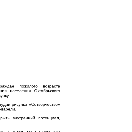
раждан пожилого возраста
ния населения Октябрьского
унку.
тудии рисунка «Сотворчество»
кварели.
крыть внутренний потенциал,
ть в жизнь свои творческие