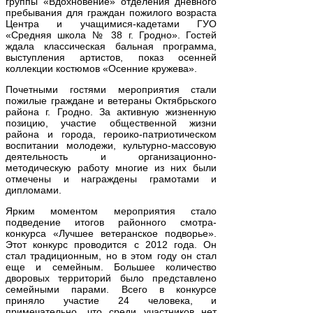
группы «Вдохновение» отделения дневного
пребывания для граждан пожилого возраста
Центра и учащимися-кадетами ГУО
«Средняя школа № 38 г. Гродно». Гостей
ждала классическая бальная программа,
выступления артистов, показ осенней
коллекции костюмов «Осенние кружева».
Почетными гостями мероприятия стали
пожилые граждане и ветераны Октябрьского
района г. Гродно. За активную жизненную
позицию, участие общественной жизни
района и города, героико-патриотическом
воспитании молодежи, культурно-массовую
деятельность и организационно-
методическую работу многие из них были
отмечены и награждены грамотами и
дипломами.
Ярким моментом мероприятия стало
подведение итогов районного смотра-
конкурса «Лучшее ветеранское подворье».
Этот конкурс проводится с 2012 года. Он
стал традиционным, но в этом году он стал
еще и семейным. Большее количество
дворовых территорий было представлено
семейными парами. Всего в конкурсе
приняло участие 24 человека, и
примечательно, что среди участников нет