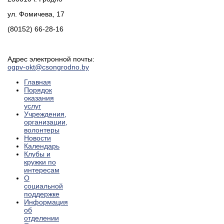
ул. Фомичева, 17
(80152) 66-28-16
Адрес электронной почты:
ogpv-okt@csongrodno.by
Главная
Порядок
оказания
услуг
Учреждения,
организации,
волонтеры
Новости
Календарь
Клубы и
кружки по
интересам
О
социальной
поддержке
Информация
об
отделении