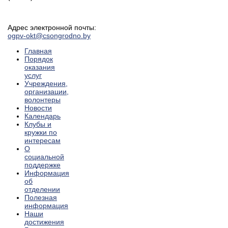
Адрес электронной почты:
ogpv-okt@csongrodno.by
Главная
Порядок
оказания
услуг
Учреждения,
организации,
волонтеры
Новости
Календарь
Клубы и
кружки по
интересам
О
социальной
поддержке
Информация
об
отделении
Полезная
информация
Наши
достижения